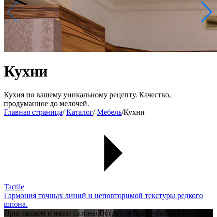
Кухни
Кухня по вашему уникальному рецепту. Качество,
продуманное до мелочей.
Главная страница
/
Каталог
/
Мебель
/
Кухни
Tactile
Гармония точных линий и неповторимой текстуры редкого
шпона.
Приглашаем в наши
салоны.
Встретим Вас с улыбкой и